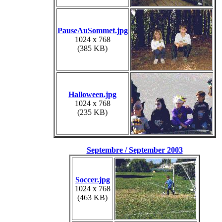
PauseAuSommet.jpg
1024 x 768
(385 KB)
Halloween.jpg
1024 x 768
(235 KB)
Septembre / September 2003
Soccer.jpg
1024 x 768
(463 KB)