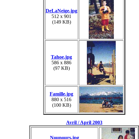
DeLaNeige.jpg
512 x 901
(149 KB)
Tahoe.jpg
586 x 886
(97 KB)
Famille.jpg
880 x 516
(100 KB)
Avril / April 2003
Nounours.jpg