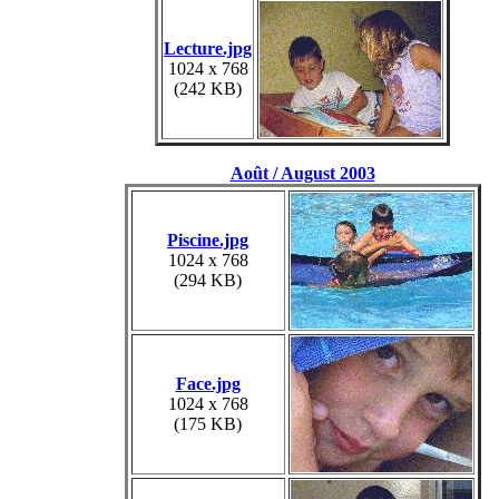
Lecture.jpg
1024 x 768
(242 KB)
Août / August 2003
Piscine.jpg
1024 x 768
(294 KB)
Face.jpg
1024 x 768
(175 KB)