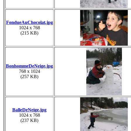
FondueAuChocolat.jpg
1024 x 768
(215 KB)
BonhommeDeNeige.jpg
768 x 1024
(257 KB)
BalleDeNeige.jpg
1024 x 768
(237 KB)