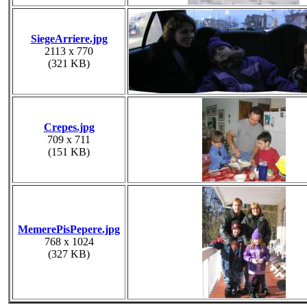
SiegeArriere.jpg
2113 x 770
(321 KB)
Crepes.jpg
709 x 711
(151 KB)
MemerePisPepere.jpg
768 x 1024
(327 KB)