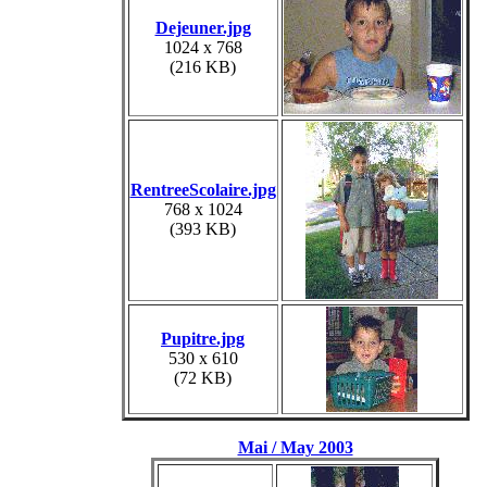
Dejeuner.jpg
1024 x 768
(216 KB)
RentreeScolaire.jpg
768 x 1024
(393 KB)
Pupitre.jpg
530 x 610
(72 KB)
Mai / May 2003